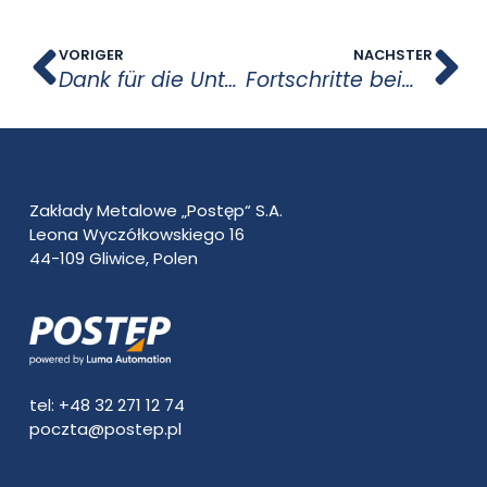
VORIGER
NACHSTER
Dank für die Unterstützung, Tierheim PsiKot
Fortschritte beim Aufbau einer Qualitätskultur
Zakłady Metalowe „Postęp“ S.A.
Leona Wyczółkowskiego 16
44-109 Gliwice, Polen
tel: +48 32 271 12 74
poczta@postep.pl